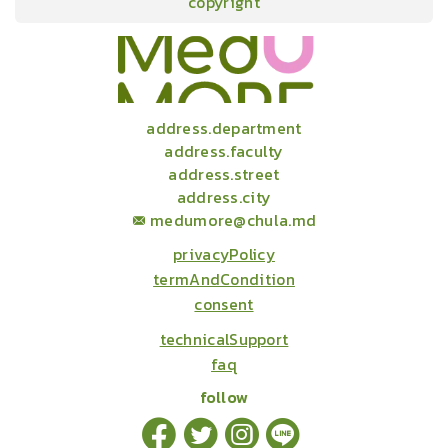
copyright
onlineCourses
academicConferences
news
infographic
package
aboutUs
address.department
address.faculty
address.street
address.city
medumore@chula.md
privacyPolicy
termAndCondition
consent
technicalSupport
faq
follow