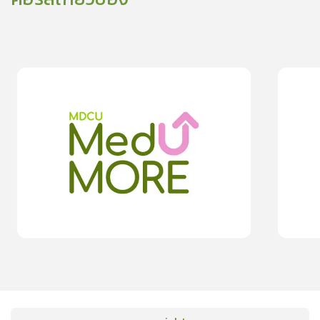
0
lesson
0m
0
les
การดูแลสุขภาพตาเด็กในยุค New Normal
ภาวะตาแห้งใ
0.0
(
0
rating
)
moreDetails
15
cardProgram.points