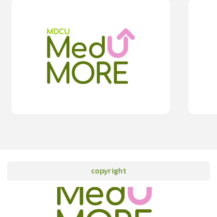
0
lesson
0m
0
les
0
ปฏิบัติตัวอย่างไรภายหลังกลับจากเทศกาลสงกรานต์
สืบสานประเ
วิด-19”
0.0
(
0
rating
)
moreDetails
15
cardProgram.points
copyright
onlineCourses
academicConferences
news
infographic
package
aboutUs