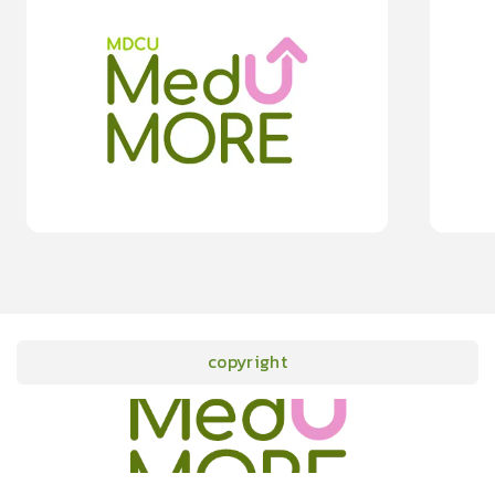
0
lesson
0m
0
les
การปฐมพยาบาลเบื้องต้นผู้บาดเจ็บ
5 วิธีป้อง
0.0
(
0
rating
)
moreDetails
15
cardProgram.points
copyright
onlineCourses
academicConferences
news
infographic
package
aboutUs