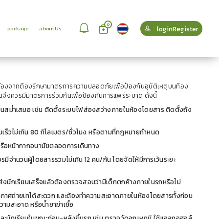
0
loginRegister
package
aboutUs
 เนื่องจากต้องรักษามาตรการความปลอดภัยเพื่อป้องกันอุบัติเหตุบนท้อง
จึงควรมีมาตรการร่วมกันเพื่อป้องกันการแพร่ระบาด ดังนี้
ำเสมอ เช่น ติดตั้งระบบไฟส่องสว่างภายในห้องโดยสาร ติดตั้งถัง
ามเร็วไม่เกิน 80 กิโลเมตร/ชั่วโมง หรือตามที่กฎหมายกำหนด
า หรือหน้ากากอนามัยตลอดการเดินทาง
วรมีจำนวนผู้โดยสารรวมไม่เกิน 12 คน/กัน โดยจัดให้มีการเว้นระยะ
่งนักเรียนเสร็จแล้วต้องตรวจสอบว่ามีเด็กตกค้างภายในรถหรือไม่
ห้อากาศถ่ายเทได้สะดวก และต้องทำความสะอาดภายในห้องโดยสารทั้งก่อน
ามสะอาด หรือน้ำยาฆ่าเชื้อ
ี่และนักเรียนในขณะก่อน-หลังขึ้นรถ เช่น ตรวจวัดอุณหภูมิ ใช้แอลกอฮอล์