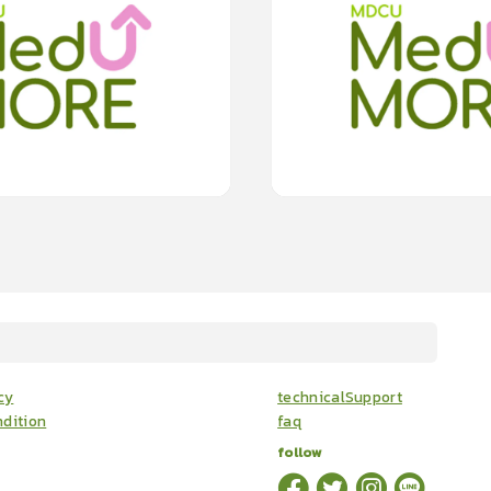
โลหิต ได้หรือไม่
ใช้ขนตาปลอมอย่างไรให้สวยงามอย่างปล
0
(
0
rating
)
0.0
(
0
rating
)
15
cardProgram.points
15
cardProg
cy
technicalSupport
dition
faq
follow