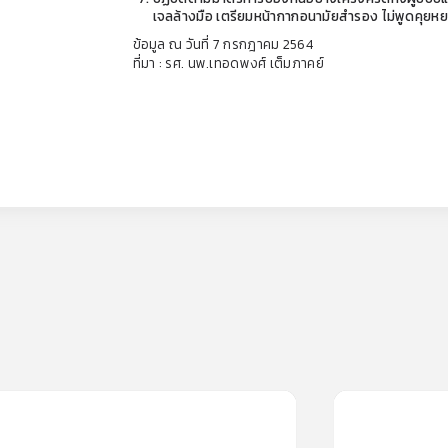
เจลล้างมือ เตรียมหน้ากากอนามัยสำรอง ไม่พูดคุยหย
ข้อมูล ณ วันที่ 7 กรกฎาคม 2564
ที่มา : รศ. นพ.เทอดพงศ์ เต็มภาคย์
0
lesson
0m
0
lesson
0