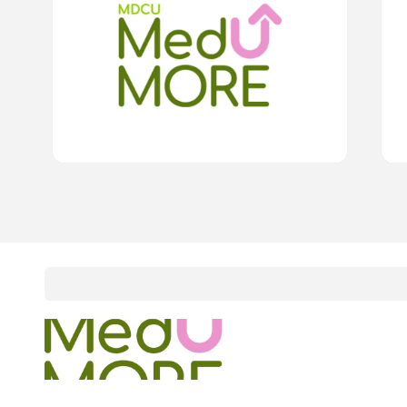
สืบสานประเพณีสูงกรานต์ อย่างเป็นสุขและปลอดภัยจาก
เดิน
0
“โควิด-19”
0.0
(
0
rating
)
15
cardProgram.points
onlineCourses
academicConferences
news
infographic
package
aboutUs