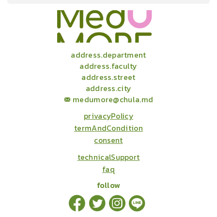
onlineCourses
academicConferences
news
infographic
package
aboutUs
address.department
address.faculty
address.street
address.city
medumore@chula.md
privacyPolicy
termAndCondition
consent
technicalSupport
faq
follow