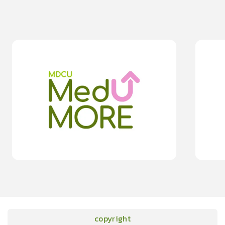
0
lesson
0m
0
les
0
ขั้นตอนการใช้เครื่องกระตุกไฟฟ้าหัวใจอัตโนมัติ หรือ AED
โรคลิ่มแดด
0.0
(
0
rating
)
moreDetails
15
cardProgram.points
copyright