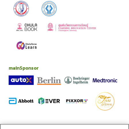
mainSponsor
alliance