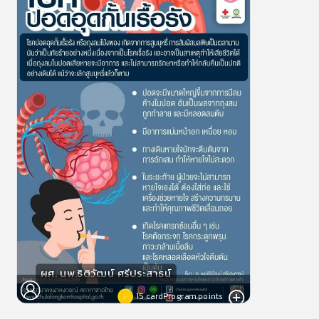
0
lesson
0m
โรคปอดอุดกั้นเรื้อรัง
0.0
(
0
rating
)
moreDetails
ผศ. นพ.ธิติวัฒน์ ศรีประสาธน์
15
cardProgram.points
cardProgram.speaker