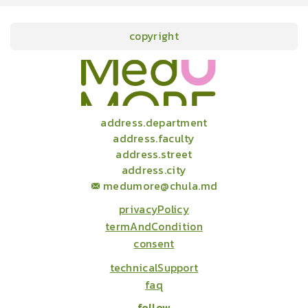
copyright
onlineCourses
academicConferences
news
infographic
package
aboutUs
address.department
address.faculty
address.street
address.city
medumore@chula.md
privacyPolicy
termAndCondition
consent
technicalSupport
faq
follow