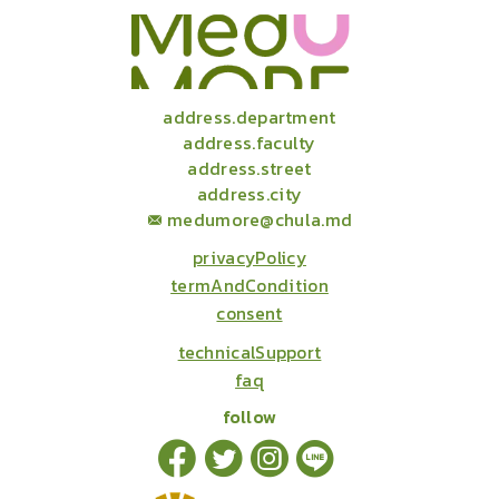
onlineCourses
academicConferences
news
infographic
package
aboutUs
address.department
address.faculty
address.street
address.city
medumore@chula.md
privacyPolicy
termAndCondition
consent
technicalSupport
faq
follow