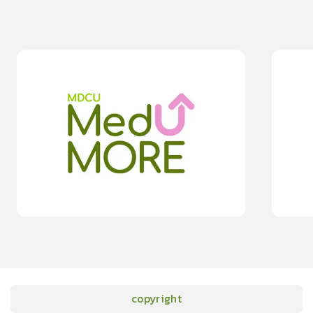
0
lesson
0m
0
les
0
ทำกิจกรรมภายในครอบครัวให้สุขใจ ห่างไกล “โควิด-19”
หลังติดเชื
0.0
(
0
rating
)
moreDetails
15
cardProgram.points
copyright