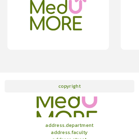
0.0
(
0
rating
)
moreDetails
15
cardProgram.points
copyright
onlineCourses
academicConferences
news
infographic
package
aboutUs
address.department
address.faculty