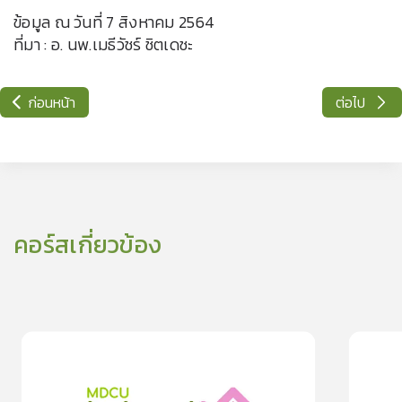
ข้อมูล ณ วันที่ 7 สิงหาคม 2564
ที่มา : อ. นพ.เมธีวัชร์ ชิตเดชะ
ก่อนหน้า
ต่อไป
คอร์สเกี่ยวข้อง
0
lesson
0m
0
les
รู้จักและเข้าใจ โรค PTSD
ผมบางจาก