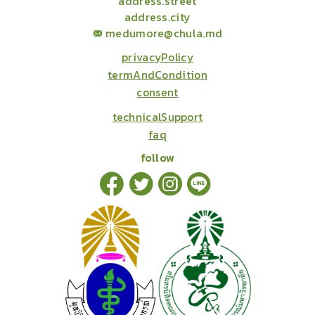
address.street
address.city
medumore@chula.md
privacyPolicy
termAndCondition
consent
technicalSupport
faq
follow