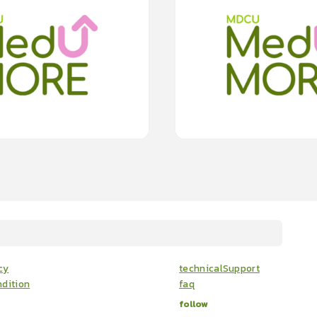
0m
0
lesson
0m
รม
การติดเชื้อรา แเคนดิดา (Candidiasis) ที
0
(
0
rating
)
0.0
(
0
rating
)
15
cardProgram.points
15
cardProg
cy
technicalSupport
dition
faq
follow