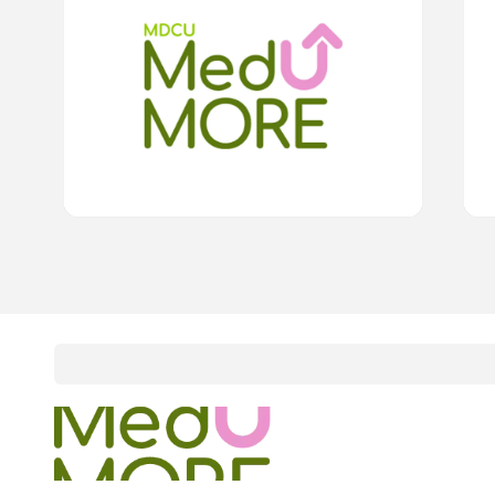
0
lesson
0m
0
โรคแพ้เหงื่อตัวเอง
ภาว
0.0
(
0
rating
)
15
cardProgram.points
onlineCourses
academicConferences
news
infographic
package
aboutUs