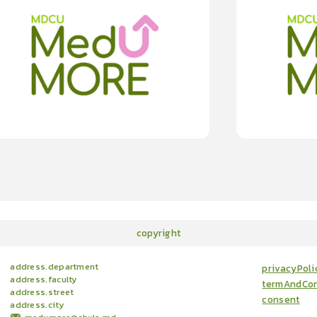
0
lesson
0m
0
lesson
ะผมร่วง แบบฟรอนทอล ไฟบรอสซิง
โรคตุ่มน้ำทางพันธุกร
0.0
(
0
rating
)
0.
15
cardProgram.points
copyright
address.department
privacyPoli
address.faculty
termAndCon
address.street
consent
address.city