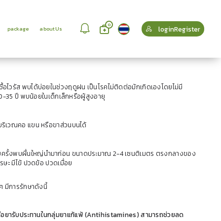
0
loginRegister
package
aboutUs
ชื้อไวรัส พบได้บ่อยในช่วงฤดูฝน เป็นโรคไม่ติดต่อมักเกิดเองโดยไม่มี
35 ปี พบน้อยในเด็กเล็กหรือผู้สูงอายุ
บบริเวณคอ แขน หรือขาส่วนบนได้
หลายครั้งพบผื่นใหญ่นำมาก่อน ขนาดประมาณ 2-4 เซนติเมตร ตรงกลางของ
ษะ มีไข้ ปวดข้อ ปวดเมื่อย
 มีการรักษาดังนี้
ด์หรือยารับประทานในกลุ่มยาแก้แพ้ (Antihistamines) สามารถช่วยลด