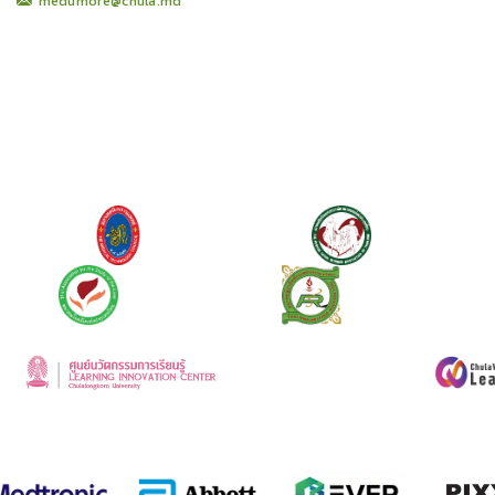
medumore@chula.md