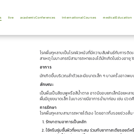
s
live
academicConferences
internationalCourses
medicalEducation
โรคผื่นกุหลาบเป็นโรคผิวหนังที่มีความสัมพันธ์กับการติดเ
สาเหตุ ในบางกรณีสามารถหายเองได้มักเกิดในช่วงอายุ 10-
อาการ
มักเกิดขึ้นบริเวณลำตัวและมีขนาดเล็ก ๆ บางครั้งอาจพ
ลักษณะ
เป็นผื่นเป็นสีชมพูหรือสีน้ำตาล อาจมีขอบยกเล็กน้อย
ผื่นมีขุยขนาดเล็ก ในบางรายมีอาการนำมาก่อน เช่น ปวดศีร
การรักษา
โรคผื่นกุหลาบสามารถหายได้เอง โดยอาจทิ้งรอยช่วงสั้น ๆ
รักษาตามอาการเป็นหลัก
ใช้ครีมชุ่มชื้นผิวที่เหมาะสม ร่วมกับยาทาสเตียรอย