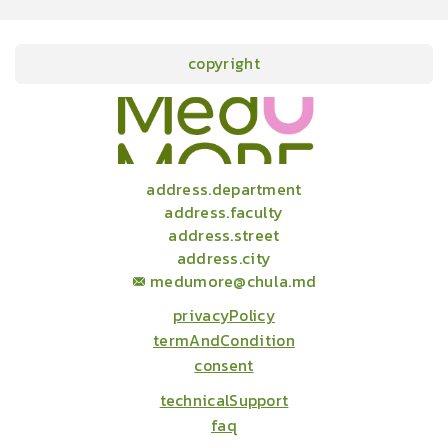
copyright
onlineCourses
academicConferences
news
infographic
package
aboutUs
address.department
address.faculty
address.street
address.city
medumore@chula.md
privacyPolicy
termAndCondition
consent
technicalSupport
faq