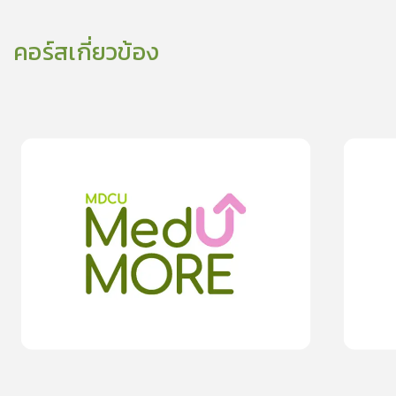
คอร์สเกี่ยวข้อง
0
lesson
0m
0
les
0
ตรวจสุขภาพประจำปีดีอย่างไร?
ทำกิจกรรมภ
0.0
(
0
rating
)
moreDetails
15
cardProgram.points