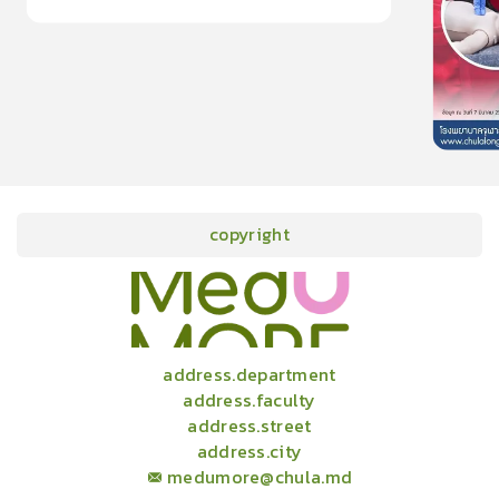
15
cardProgram.points
copyright
onlineCourses
academicConferences
news
infographic
package
aboutUs
address.department
address.faculty
address.street
address.city
medumore@chula.md