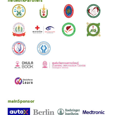
networkPartners
mainSponsor