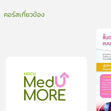
คอร์สเกี่ยวข้อง
0
les
ขั้นตอนการ
0
lesson
0m
ปฐมพยาบาลอย่างไร? เมื่อเลือดกำเตาไหล
0.0
(
0
rating
)
moreDetails