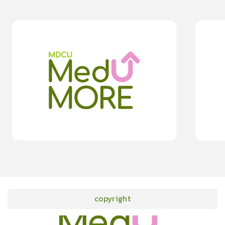
0
lesson
0m
0
les
0
โรคภาวะขากระตุกขณะหลับ รบกวนการนอนอย่างมีคุณภาพ
การออกกำลัง
0.0
(
0
rating
)
moreDetails
15
cardProgram.points
copyright
onlineCourses
academicConferences
news
infographic
package
aboutUs