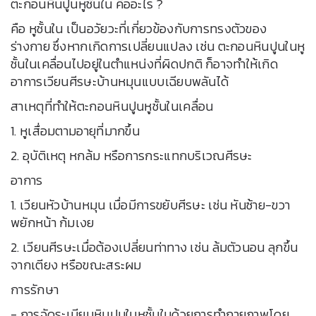
ตะกอนหินปูนหูชั้นใน คืออะไร ?
คือ หูชั้นใน เป็นอวัยวะที่เกี่ยวข้องกับการทรงตัวของ
ร่างกาย ซึ่งหากเกิดการเปลี่ยนแปลง เช่น ตะกอนหินปูนในหู
ชั้นในเคลื่อนไปอยู่ในตำแหน่งที่ผิดปกติ ก็อาจทำให้เกิด
อาการเวียนศีรษะบ้านหมุนแบบเฉียบพลันได้
สาเหตุที่ทำให้ตะกอนหินปูนหูชั้นในเคลื่อน
1. หูเสื่อมตามอายุที่มากขึ้น
2. อุบัติเหตุ หกล้ม หรือการกระแทกบริเวณศีรษะ
อาการ
1. เวียนหัวบ้านหมุน เมื่อมีการขยับศีรษะ เช่น หันซ้าย-ขวา
พยักหน้า ก้มเงย
2. เวียนศีรษะเมื่อต้องเปลี่ยนท่าทาง เช่น ล้มตัวนอน ลุกขึ้น
จากเตียง หรือขณะสระผม
การรักษา
- การจัดระเบียบหินปูนในหูชั้นในด้วยการทำกายภาพโดย