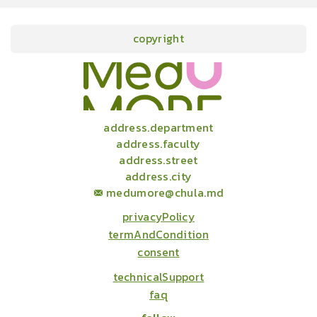
copyright
onlineCourses
academicConferences
news
infographic
package
aboutUs
address.department
address.faculty
address.street
address.city
medumore@chula.md
privacyPolicy
termAndCondition
consent
technicalSupport
faq