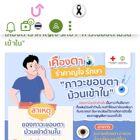
0
เคืองตารำคาญใจ รักษา “ภาวะขอบตาม้วน
เข้าใน”