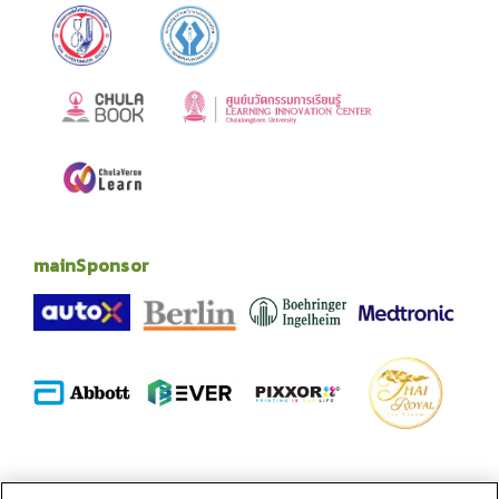
mainSponsor
alliance