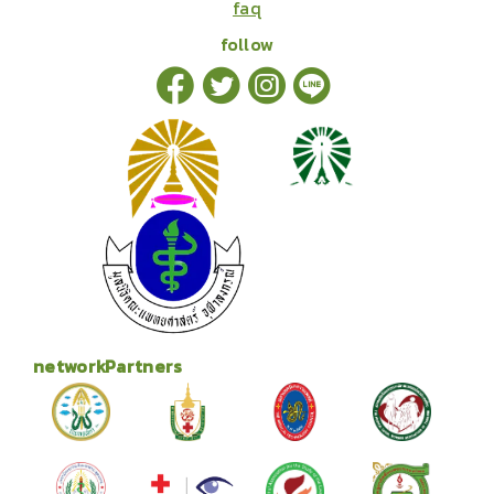
faq
follow
networkPartners