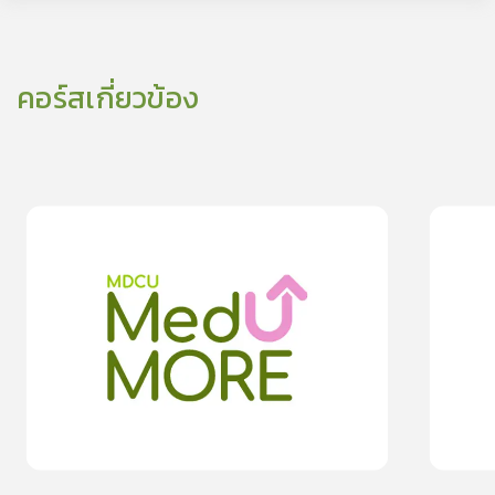
คอร์สเกี่ยวข้อง
0
lesson
0m
0
les
0
การออกกำลังกายเพื่อชะลอข้อเข่าเสื่อม
ปรับพฤติก
ขอด
0.0
(
0
rating
)
moreDetails