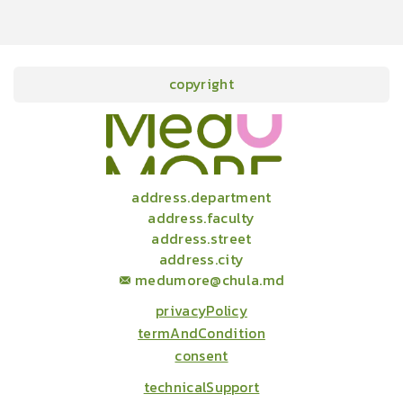
15
cardProgram.points
copyright
onlineCourses
academicConferences
news
infographic
package
aboutUs
address.department
address.faculty
address.street
address.city
medumore@chula.md
privacyPolicy
termAndCondition
consent
technicalSupport