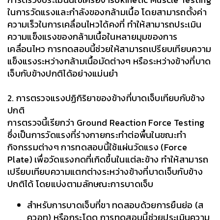
ในการวัดแรงและกำลังของกล้ามเนื้อ โดยสามารถตั้งค่า
ความเร็วในการเคลื่อนไหวได้คงที่ ทำให้สามารถประเมิน
ความแข็งแรงของกล้ามเนื้อในหลายมุมของการ
เคลื่อนไหว การทดสอบนี้ช่วยให้สามารถเปรียบเทียบความ
แข็งแรงระหว่างกล้ามเนื้อมัดต่างๆ หรือระหว่างข้างที่บาด
เจ็บกับข้างปกติได้อย่างแม่นยำ
2. การตรวจแรงปฏิกิริยาของข้างที่บาดเจ็บเทียบกับข้าง
ปกติ
การตรวจนี้เรียกว่า Ground Reaction Force Testing
ซึ่งเป็นการวัดแรงที่ร่างกายกระทำต่อพื้นในขณะทำ
กิจกรรมต่างๆ การทดสอบนี้ใช้แผ่นวัดแรง (Force
Plate) เพื่อวัดแรงกดที่เกิดขึ้นในแต่ละข้าง ทำให้สามารถ
เปรียบเทียบความแตกต่างระหว่างข้างที่บาดเจ็บกับข้าง
ปกติได้ โดยแบ่งตามลักษณะการบาดเจ็บ
สำหรับการบาดเจ็บที่ขา ทดสอบด้วยการยืนย่อ (ส
ควอท) หรือกระโดด การทดสอบนี้ช่วยประเมินความ