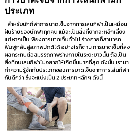
ประเภท
สำหรับนักกีฬาการบาดเจ็บจากการเล่นกีฬาเป็นเหมือน
ฝันร้ายของนักฬาทุกคน แม้จะเป็นสิ่งที่ยากจะหลีกเลี่ยง
แต่หากเป็นเพียงการบาดเจ็บทั่วไป ร่างกายก็สามารถ
ฟื้นฟูกลับสู่สภาพปกติได้ อย่างไรก็ตาม การบาดเจ็บที่ส่ง
ผลกระทบต่อสมรรถภาพร่างกายในระยะยาวนั้น ถือเป็น
สิ่งที่คนเล่นกีฬาไม่อยากให้เกิดขึ้นมากที่สุด ดังนั้น เรามา
ทำความรู้จักกับประเภทของการบาดเจ็บจากการเล่นกีฬา
กันดีกว่า ซึ่งจะแบ่งเป็น 2 ประเภทหลักๆ ดังนี้