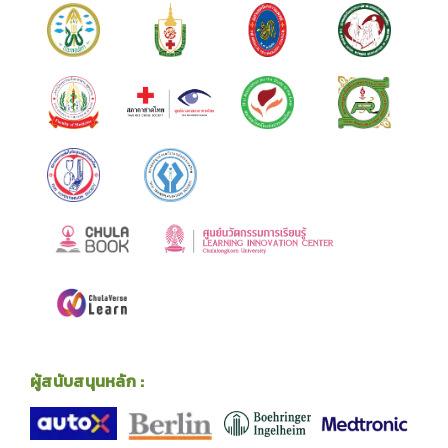
ผู้สนับสนุนหลัก :