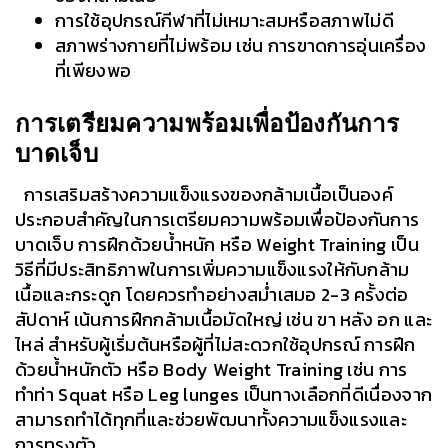
การใช้อุปกรณ์กีฬาที่ไม่เหมาะสมหรือสภาพไม่ดี
สภาพร่างกายที่ไม่พร้อม เช่น การขาดการอุ่นเครื่อง
ที่เพียงพอ
การเตรียมความพร้อมเพื่อป้องกันการ
บาดเจ็บ
การเสริมสร้างความแข็งแรงของกล้ามเนื้อเป็นองค์
ประกอบสำคัญในการเตรียมความพร้อมเพื่อป้องกันการ
บาดเจ็บ การฝึกด้วยน้ำหนัก หรือ Weight Training เป็น
วิธีที่มีประสิทธิภาพในการเพิ่มความแข็งแรงให้กับกล้าม
เนื้อและกระดูก โดยควรทำอย่างสม่ำเสมอ 2-3 ครั้งต่อ
สัปดาห์ เน้นการฝึกกล้ามเนื้อมัดใหญ่ เช่น ขา หลัง อก และ
ไหล่ สำหรับผู้เริ่มต้นหรือผู้ที่ไม่สะดวกใช้อุปกรณ์ การฝึก
ด้วยน้ำหนักตัว หรือ Body Weight Training เช่น การ
ทำท่า Squat หรือ Leg lunges เป็นทางเลือกที่ดีเนื่องจาก
สามารถทำได้ทุกที่และช่วยพัฒนาทั้งความแข็งแรงและ
การทรงตัว