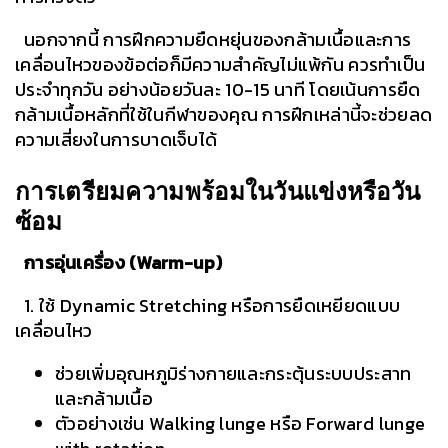
นอกจากนี้ การฝึกความยืดหยุ่นของกล้ามเนื้อและการ
เคลื่อนไหวของข้อต่อก็มีความสำคัญไม่แพ้กัน ควรทำเป็น
ประจำทุกวัน อย่างน้อยวันละ 10-15 นาที โดยเน้นการยืด
กล้ามเนื้อหลักที่ใช้ในกีฬาของคุณ การฝึกเหล่านี้จะช่วยลด
ความเสี่ยงในการบาดเจ็บได้
การเตรียมความพร้อมในวันแข่งหรือวัน
ซ้อม
การอุ่นเครื่อง (Warm-up)
1. ใช้ Dynamic Stretching หรือการยืดเหยียดแบบ
เคลื่อนไหว
ช่วยเพิ่มอุณหภูมิร่างกายและกระตุ้นระบบประสาท
และกล้ามเนื้อ
ตัวอย่างเช่น Walking lunge หรือ Forward lunge